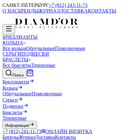
САНКТ-ПЕТЕРБУРГ
+7 (812) 243-11-73
О НАС
БРЕНДЫ
ЖУРНАЛ
ДОСТАВКА
КОНТАКТЫ
БРИЛЛИАНТЫ
КОЛЬЦА
Все кольца
Обручальные
Помолвочные
СЕРЬГИ
ПОДВЕСКИ
БРАСЛЕТЫ
Все браслеты
Теннисные
Поиск
Бриллианты
Кольца
Обручальные
Помолвочные
Серьги
Подвески
Браслеты
Теннисные
Информация
+7 (812) 243-11-73
ОНЛАЙН ВИЗИТКА
Бренды
Журнал
Доставка
Контакты