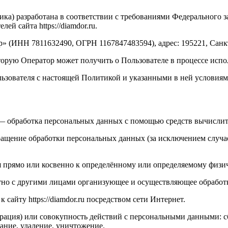
ка) разработана в соответствии с требованиями Федерального з
й сайта https://diamdor.ru.
(ИНН 7811632490, ОГРН 1167847483594), адрес: 195221, Санкт-П
рую Оператор может получить о Пользователе в процессе использо
ользователя с настоящей Политикой и указанными в ней условия
 обработка персональных данных с помощью средств вычислит
щение обработки персональных данных (за исключением случае
прямо или косвенно к определённому или определяемому физич
но с другими лицами организующее и осуществляющее обработ
сайту https://diamdor.ru посредством сети Интернет.
ация) или совокупность действий с персональными данными: сбо
вание, удаление, уничтожение.