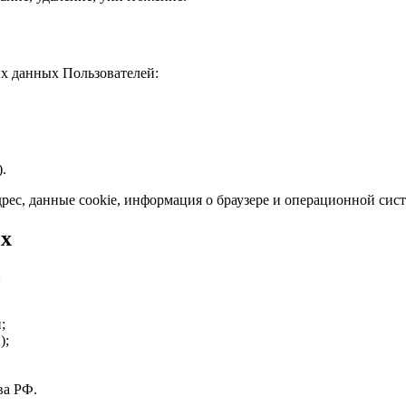
ых данных Пользователей:
.
дрес, данные cookie, информация о браузере и операционной сист
ых
:
;
);
ва РФ.