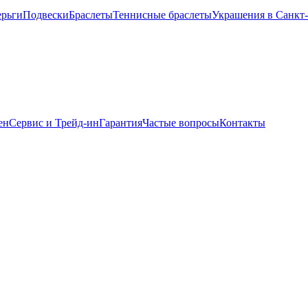
ерьги
Подвески
Браслеты
Теннисные браслеты
Украшения в Санкт
ен
Сервис и Трейд-ин
Гарантия
Частые вопросы
Контакты