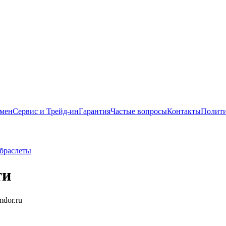
бмен
Сервис и Трейд-ин
Гарантия
Частые вопросы
Контакты
Полити
браслеты
ти
amdor.ru