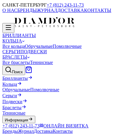
САНКТ-ПЕТЕРБУРГ
+7 (812) 243-11-73
О НАС
БРЕНДЫ
ЖУРНАЛ
ДОСТАВКА
КОНТАКТЫ
БРИЛЛИАНТЫ
КОЛЬЦА
Все кольца
Обручальные
Помолвочные
СЕРЬГИ
ПОДВЕСКИ
БРАСЛЕТЫ
Все браслеты
Теннисные
Поиск
Бриллианты
Кольца
Обручальные
Помолвочные
Серьги
Подвески
Браслеты
Теннисные
Информация
+7 (812) 243-11-73
ОНЛАЙН ВИЗИТКА
Бренды
Журнал
Доставка
Контакты