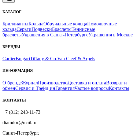
КАТАЛОГ
Бриллианты
Кольца
Обручальные кольца
Помолвочные
кольца
Серьги
Подвески
Браслеты
Теннисные
браслеты
Украшения в Санкт-Петербурге
Украшения в Москве
БРЕНДЫ
Cartier
Bulgari
Tiffany & Co.
Van Cleef & Arpels
ИНФОРМАЦИЯ
О бренде
Журнал
Производство
Доставка и оплата
Возврат и
обмен
Сервис и Трейд-ин
Гарантия
Частые вопросы
Контакты
КОНТАКТЫ
+7 (812) 243-11-73
diamdor@mail.ru
Санкт-Петербург,