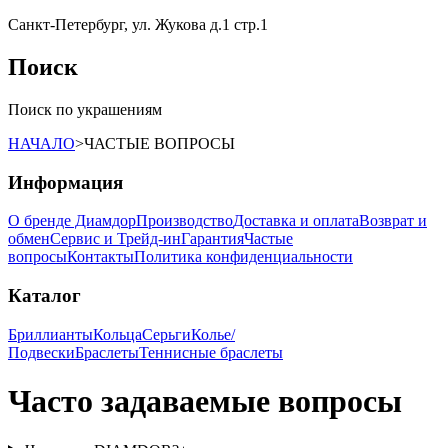
Санкт-Петербург, ул. Жукова д.1 стр.1
Поиск
Поиск по украшениям
НАЧАЛО
>
ЧАСТЫЕ ВОПРОСЫ
Информация
О бренде Диамдор
Производство
Доставка и оплата
Возврат и
обмен
Сервис и Трейд-ин
Гарантия
Частые
вопросы
Контакты
Политика конфиденциальности
Каталог
Бриллианты
Кольца
Серьги
Колье/
Подвески
Браслеты
Теннисные браслеты
Часто задаваемые вопросы