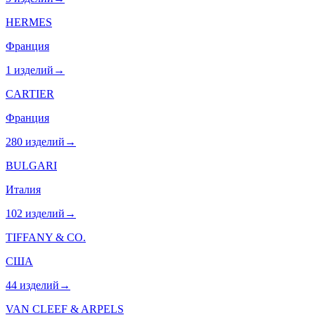
HERMES
Франция
1
изделий
→
CARTIER
Франция
280
изделий
→
BULGARI
Италия
102
изделий
→
TIFFANY & CO.
США
44
изделий
→
VAN CLEEF & ARPELS