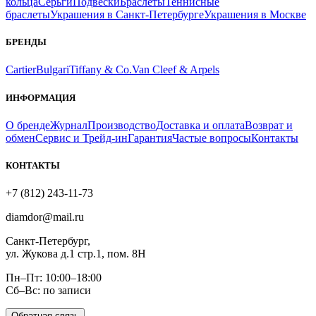
кольца
Серьги
Подвески
Браслеты
Теннисные
браслеты
Украшения в Санкт-Петербурге
Украшения в Москве
БРЕНДЫ
Cartier
Bulgari
Tiffany & Co.
Van Cleef & Arpels
ИНФОРМАЦИЯ
О бренде
Журнал
Производство
Доставка и оплата
Возврат и
обмен
Сервис и Трейд-ин
Гарантия
Частые вопросы
Контакты
КОНТАКТЫ
+7 (812) 243-11-73
diamdor@mail.ru
Санкт-Петербург,
ул. Жукова д.1 стр.1, пом. 8Н
Пн–Пт: 10:00–18:00
Сб–Вс: по записи
Обратная связь