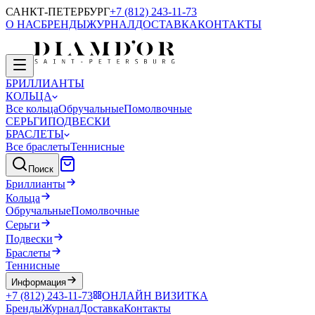
САНКТ-ПЕТЕРБУРГ
+7 (812) 243-11-73
О НАС
БРЕНДЫ
ЖУРНАЛ
ДОСТАВКА
КОНТАКТЫ
БРИЛЛИАНТЫ
КОЛЬЦА
Все кольца
Обручальные
Помолвочные
СЕРЬГИ
ПОДВЕСКИ
БРАСЛЕТЫ
Все браслеты
Теннисные
Поиск
Бриллианты
Кольца
Обручальные
Помолвочные
Серьги
Подвески
Браслеты
Теннисные
Информация
+7 (812) 243-11-73
ОНЛАЙН ВИЗИТКА
Бренды
Журнал
Доставка
Контакты